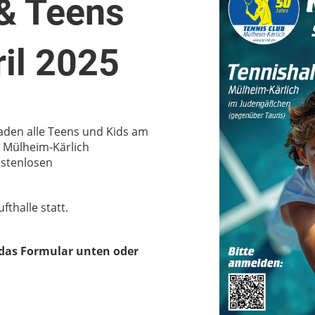
& Teens
ril 2025
aden alle Teens und Kids am
in Mülheim-Kärlich
ostenlosen
fthalle statt.
r das Formular unten oder