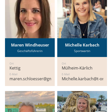
Maren Windheuser
Michelle Karbach
Geschäftsführerin
Sportwartin
Ort
Ort
Kettig
Mülheim-Kärlich
E-Mail
E-Mail
maren.schloesser@gmail.com
Michelle.karbach@t-online