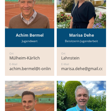
Achim Bermel
Marisa Dehe
Jugendwart
Beisitzerin Jugendarbeit
Ort
Ort
Mülheim-Kärlich
Lahnstein
E-Mail
E-Mail
achim.bermel@t-online.de
marisa.dehe@gmail.com