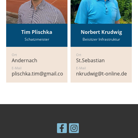
Tim Plischka
Norbert Krudwig
Schatzmeister
Beisitzer Infrastruktur
Ort
Ort
Andernach
St.Sebastian
E-Mail
E-Mail
plischka.tim@gmail.com
nkrudwig@t-online.de