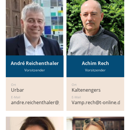
André Reichenthaler
Achim Rech
Vorsitzender
Vorsitzender
Ort
Ort
Urbar
Kaltenengers
E-Mail
E-Mail
andre.reichenthaler@gmx.de
Vamp.rech@t-online.de