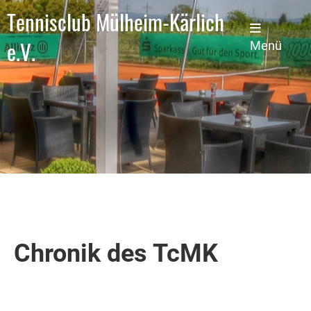
Tennisclub Mülheim-Kärlich
e.V.
Menü
Chronik des TcMK