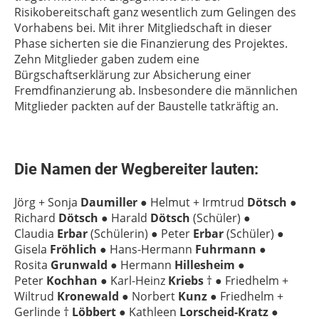
Risikobereitschaft ganz wesentlich zum Gelingen des
Vorhabens bei. Mit ihrer Mitgliedschaft in dieser
Phase sicherten sie die Finanzierung des Projektes.
Zehn Mitglieder gaben zudem eine
Bürgschaftserklärung zur Absicherung einer
Fremdfinanzierung ab. Insbesondere die männlichen
Mitglieder packten auf der Baustelle tatkräftig an.
Die Namen der Wegbereiter lauten:
Jörg + Sonja
Daumiller
● Helmut + Irmtrud
Dötsch
●
Richard
Dötsch
● Harald
Dötsch
(Schüler) ●
Claudia
Erbar
(Schülerin) ● Peter
Erbar
(Schüler) ●
Gisela
Fröhlich
● Hans-Hermann
Fuhrmann
●
Rosita
Grunwald
● Hermann
Hillesheim
●
Peter
Kochhan
● Karl-Heinz
Kriebs
† ● Friedhelm +
Wiltrud
Kronewald
● Norbert
Kunz
● Friedhelm +
Gerlinde †
Löbbert
● Kathleen
Lorscheid-Kratz
●