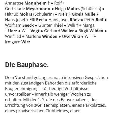
Annerose
Mannheim
† ● Rolf +
Gertraude
Meyermann
● Helga
Mohrs
(Schülerin) ●
Hiltrud
Mohrs
(Schülerin) ● Niels + Gisela
Nülle
●
Hans-Josef + Elfi
Reif
● Hans-Josef
Rönz
● Peter
Reif
●
Wolfram
Seeck
● Günter
Thiel
● Willi † + Marga
†
Uerz
● Willi
Vogt
● Gerhard
Weller
● Birgit
Wilden
●
Winfried + Marlene
Winden
● Uwe
Wirz
● Willi +
Irmgard
Wirz
Die Bauphase.
Dem Vorstand gelang es, nach intensiven Gesprächen
mit den zuständigen Behörden die erforderliche
Baugenehmigung – für heutige Verhältnisse
unvorstellbar – innerhalb weniger Wochen zu
erhalten. Mit der 1. Stufe des Bauvorhabens, der
Errichtung von zwei Tennisplätzen, eines Parkplatzes,
eines provisorischen Clubheimes, einer